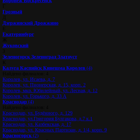
Воронеж
Воскресенск
Г
Грозный
Д
Дзержинский
Дрожжино
Е
Екатеринбург
Ж
Жуковский
З
Зеленогорск
Зеленоград
Златоуст
К
Калуга
Каспийск
Кинешма
Королев
(4)
Найдено филиалов: 4
Королев, ул. Исаева, д. 7
Королев, ул. Пионерская, д. 15, корп. 2
Королев, мкр. Юбилейный, ул. Лесная, д. 12
Королев, ул. Горького, д. 33 А
Краснодар
(4)
Найдено филиалов: 4
Краснодар, ул. Будённого, д. 129
Краснодар, ул.Григория Булгакова, д.7 к.1
Краснодар, ул. Казбекская, д. 17
Краснодар, ул. Красных Партизан, д. 1/4, корп. 9
Красногорск
(2)