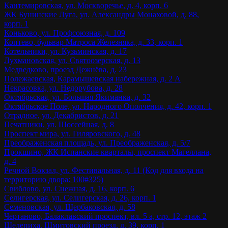
Кантемировская, ул. Москворечье, д. 4, корп. 6
ЖК Бунинские Луга, ул. Александры Монаховой, д. 88,
корп. 1
Коньково, ул. Профсоюзная, д. 109
Коптево, бульвар Матроса Железняка, д. 33, корп. 1
Котельники, ул. Кузьминская, д. 17
Лухмановская, ул. Святоозерская, д. 13
Медведково, проезд Дежнёва, д. 23
Полежаевская, Карамышевская набережная, д. 2 А
Некрасовка, ул. Недорубова, д. 28
Октябрьская, ул. Большая Якиманка, д. 32
Октябрьское Поле, ул. Народного Ополчения, д. 42, корп. 1
Отрадное, ул. Декабристов, д. 21
Печатники, ул. Шоссейная, д. 8
Проспект мира, ул. Гиляровского, д. 48
Преображенская площадь, ул. Преображенская, д. 5/7
Прокшино, ЖК Испанские кварталы, проспект Магеллана,
д. 4
Речной Вокзал, ул. Фестивальная, д. 11 (Код для входа на
территорию двора: 100#325)
Свиблово, ул. Снежная, д. 16, корп. 6
Селигерская, ул. Селигерская, д. 26, корп. 1
Семеновская, ул. Щербаковская, д. 58
Чертаново, Балаклавский проспект, вл. 5 а, стр. 12, этаж 2
Шелепиха, Шмитовский проезд, д. 39, корп. 1