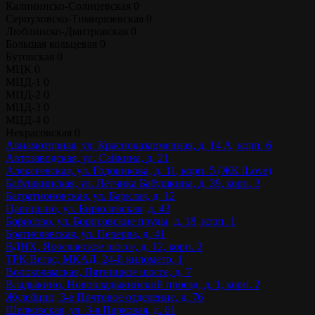
Калининско-Солнцевская
0
Серпуховско-Тимирязевская
0
Люблинско-Дмитровская
0
Большая кольцевая
0
Бутовская
0
МЦК
0
МЦД-1
0
МЦД-2
0
МЦД-3
0
МЦД-4
0
Некрасовская
0
Авиамоторная, ул. Красноказарменная, д. 14 А, корп. 6
Автозаводская, ул. Сайкина, д. 21
Алексеевская, ул. Годовикова, д. 11, корп. 5 (ЖК iLove)
Бабушкинская, ул. Лётчика Бабушкина, д. 39, корп. 3
Багратионовская, ул. Барклая, д. 12
Царицыно, ул. Бирюлевская, д. 43
Борисово, ул. Борисовские пруды, д. 18, корп. 1
Братиславская, ул. Перерва, д. 41
ВДНХ, Ярославское шоссе, д. 12, корп. 2
ТРК Вегас, МКАД, 24-й километр, 1
Волоколамская, Пятницкое шоссе, д. 7
Владыкино, Нововладыкинский проезд, д. 1, корп. 2
Жулебино, 3-е Почтовое отделение, д. 76
Щелковская, ул. 3-я Парковая, д. 61