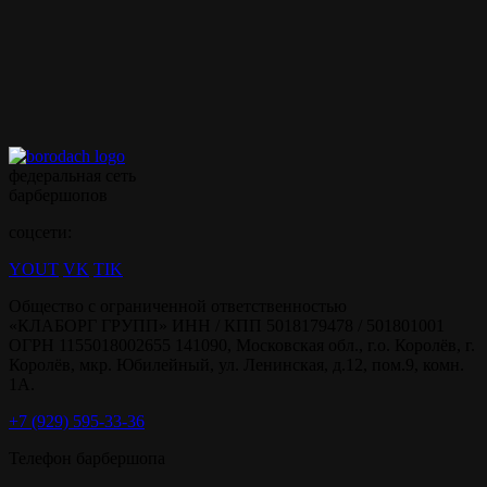
Записываться на ваши
любимые услуги стало
ещё проще с
мобильным
приложением borodach
федеральная сеть
барбершопов
соцсети:
YOUT
VK
TIK
Общество с ограниченной ответственностью
«КЛАБОРГ ГРУПП» ИНН / КПП 5018179478 / 501801001
ОГРН 1155018002655 141090, Московская обл., г.о. Королёв, г.
Королёв, мкр. Юбилейный, ул. Ленинская, д.12, пом.9, комн.
1А.
+7 (929) 595-33-36
Телефон барбершопа