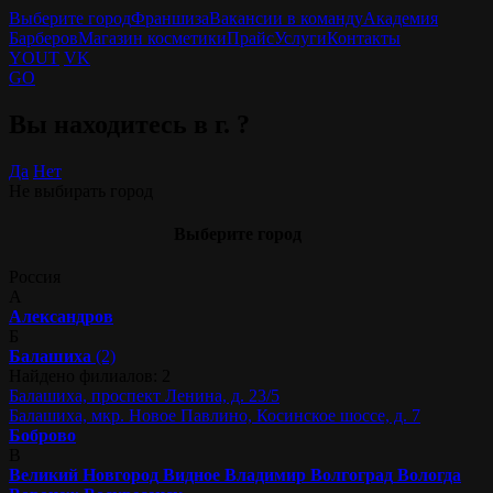
Выберите город
Франшиза
Вакансии в команду
Академия
Барберов
Магазин косметики
Прайс
Услуги
Контакты
YOUT
VK
GO
Вы находитесь в г.
?
Да
Нет
Не выбирать город
Выберите город
Россия
А
Александров
Б
Балашиха
(2)
Найдено филиалов: 2
Балашиха, проспект Ленина, д. 23/5
Балашиха, мкр. Новое Павлино, Косинское шоссе, д. 7
Боброво
В
Великий Новгород
Видное
Владимир
Волгоград
Вологда