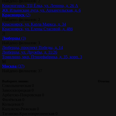
Найдено филиалов: 2
Красногорск, ТЦ Ёлка, ул. Ленина, д. 26 А
ЖК Ильинские луга, ул. Архангельская, д. 6
Красноярск
(2)
Найдено филиалов: 2
Красноярск, ул. Карла Маркса, д. 34
Красноярск, ул. Елены Стасовой, д. 48б
Л
Люберцы
(3)
Найдено филиалов: 3
Люберцы, проспект Победы, д. 14
Люберцы, ул. Дружбы, д. 11/26
Томилино, мкр. Птицефабрика, д. 35, корп. 3
М
Москва
(37)
Найдено филиалов: 37
Выберите линию:
Отмена
Сокольническая
0
Замоскворецкая
0
Арбатско-Покровская
0
Филёвская
0
Кольцевая
0
Калужско-Рижская
0
Таганско-Краснопресненская
0