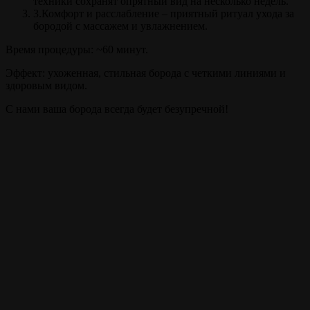
техники сохранят опрятный вид на несколько недель.
3.Комфорт и расслабление – приятный ритуал ухода за
бородой с массажем и увлажнением.
Время процедуры: ~60 минут.
Эффект: ухоженная, стильная борода с четкими линиями и
здоровым видом.
С нами ваша борода всегда будет безупречной!
Прайс
Моделирование бороды
60 мин.
от 700 ₽
Внимание!
Цены на сайте и барбершопе могут различаться, узнавайте
точную цену у администратора!
Полный список услуг
Записаться на стрижку