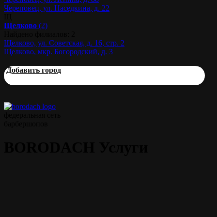
Череповец, ул. Наседкина, д. 22
Щ
Щелково
(2)
Найдено филиалов: 2
Щелково, ул. Советская, д. 16, стр. 2
Щелково, мкр. Богородский, д. 3
Добавить город
федеральная сеть
барбершопов
BORODACH Услуги
Прайс
Мужская стрижка
45 мин.
от 1000 р.
Моделирование бороды
45 мин.
от 700 р.