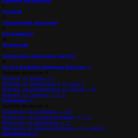
Воронеж
Воскресенск
Г
Грозный
Д
Дзержинский
Дрожжино
Е
Екатеринбург
Ж
Жуковский
З
Зеленогорск
Зеленоград
Златоуст
К
Калуга
Каспийск
Кинешма
Королев
(4)
Найдено филиалов: 4
Королев, ул. Исаева, д. 7
Королев, ул. Пионерская, д. 15, корп. 2
Королев, мкр. Юбилейный, ул. Лесная, д. 12
Королев, ул. Горького, д. 33 А
Краснодар
(4)
Найдено филиалов: 4
Краснодар, ул. Будённого, д. 129
Краснодар, ул.Григория Булгакова, д.7 к.1
Краснодар, ул. Казбекская, д. 17
Краснодар, ул. Красных Партизан, д. 1/4, корп. 9
Красногорск
(2)