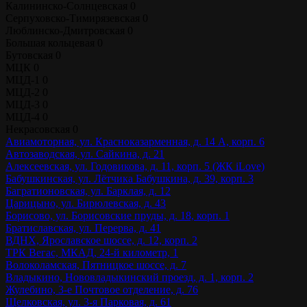
Калининско-Солнцевская
0
Серпуховско-Тимирязевская
0
Люблинско-Дмитровская
0
Большая кольцевая
0
Бутовская
0
МЦК
0
МЦД-1
0
МЦД-2
0
МЦД-3
0
МЦД-4
0
Некрасовская
0
Авиамоторная, ул. Красноказарменная, д. 14 А, корп. 6
Автозаводская, ул. Сайкина, д. 21
Алексеевская, ул. Годовикова, д. 11, корп. 5 (ЖК iLove)
Бабушкинская, ул. Лётчика Бабушкина, д. 39, корп. 3
Багратионовская, ул. Барклая, д. 12
Царицыно, ул. Бирюлевская, д. 43
Борисово, ул. Борисовские пруды, д. 18, корп. 1
Братиславская, ул. Перерва, д. 41
ВДНХ, Ярославское шоссе, д. 12, корп. 2
ТРК Вегас, МКАД, 24-й километр, 1
Волоколамская, Пятницкое шоссе, д. 7
Владыкино, Нововладыкинский проезд, д. 1, корп. 2
Жулебино, 3-е Почтовое отделение, д. 76
Щелковская, ул. 3-я Парковая, д. 61