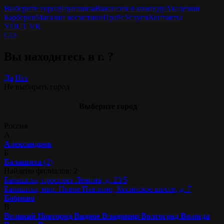
Выберите город
Франшиза
Вакансии в команду
Академия
Барберов
Магазин косметики
Прайс
Услуги
Контакты
YOUT
VK
GO
Вы находитесь в г.
?
Да
Нет
Не выбирать город
Выберите город
Россия
А
Александров
Б
Балашиха
(2)
Найдено филиалов: 2
Балашиха, проспект Ленина, д. 23/5
Балашиха, мкр. Новое Павлино, Косинское шоссе, д. 7
Боброво
В
Великий Новгород
Видное
Владимир
Волгоград
Вологда