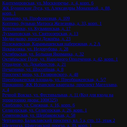
Кантемировская, ул. Москворечье, д. 4, корп. 6
ЖК Бунинские Луга, ул. Александры Монаховой, д. 88,
корп. 1
Коньково, ул. Профсоюзная, д. 109
Коптево, бульвар Матроса Железняка, д. 33, корп. 1
Котельники, ул. Кузьминская, д. 17
Лухмановская, ул. Святоозерская, д. 13
Медведково, проезд Дежнёва, д. 23
Полежаевская, Карамышевская набережная, д. 2 А
Некрасовка, ул. Недорубова, д. 28
Октябрьская, ул. Большая Якиманка, д. 32
Октябрьское Поле, ул. Народного Ополчения, д. 42, корп. 1
Отрадное, ул. Декабристов, д. 21
Печатники, ул. Шоссейная, д. 8
Проспект мира, ул. Гиляровского, д. 48
Преображенская площадь, ул. Преображенская, д. 5/7
Прокшино, ЖК Испанские кварталы, проспект Магеллана,
д. 4
Речной Вокзал, ул. Фестивальная, д. 11 (Код для входа на
территорию двора: 100#325)
Свиблово, ул. Снежная, д. 16, корп. 6
Селигерская, ул. Селигерская, д. 26, корп. 1
Семеновская, ул. Щербаковская, д. 58
Чертаново, Балаклавский проспект, вл. 5 а, стр. 12, этаж 2
Шелепиха, Шмитовский проезд, д. 39, корп. 1