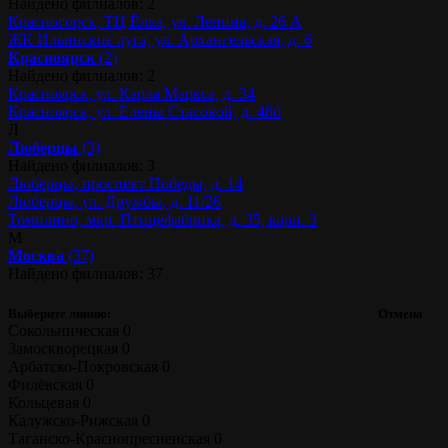
Найдено филиалов: 2
Красногорск, ТЦ Ёлка, ул. Ленина, д. 26 А
ЖК Ильинские луга, ул. Архангельская, д. 6
Красноярск
(2)
Найдено филиалов: 2
Красноярск, ул. Карла Маркса, д. 34
Красноярск, ул. Елены Стасовой, д. 48б
Л
Люберцы
(3)
Найдено филиалов: 3
Люберцы, проспект Победы, д. 14
Люберцы, ул. Дружбы, д. 11/26
Томилино, мкр. Птицефабрика, д. 35, корп. 3
М
Москва
(37)
Найдено филиалов: 37
Выберите линию:
Отмена
Сокольническая
0
Замоскворецкая
0
Арбатско-Покровская
0
Филёвская
0
Кольцевая
0
Калужско-Рижская
0
Таганско-Краснопресненская
0