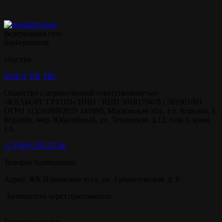
федеральная сеть
барбершопов
соцсети:
YOUT
VK
TIK
Общество с ограниченной ответственностью
«КЛАБОРГ ГРУПП» ИНН / КПП 5018179478 / 501801001
ОГРН 1155018002655 141090, Московская обл., г.о. Королёв, г.
Королёв, мкр. Юбилейный, ул. Ленинская, д.12, пом.9, комн.
1А.
+7 (929) 595-33-36
Телефон барбершопа
Адрес: ЖК Ильинские луга, ул. Архангельская, д. 6
Запишитесь через приложение:
Быстрые ссылки